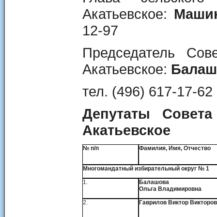
Акатьевское:
Маши
12-97
Председатель Сове
Акатьевское:
Балаш
тел. (496) 617-17-62
Депутаты Совета
Акатьевское
№ п/п
Фамилия, Имя, Отчество
Многомандатный избирательный округ № 1
1.
Балашова
Ольга Владимировна
2.
Гаврилов Виктор Викторо