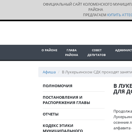
ОФИЦИАЛЬНЫЙ САЙТ КОЛОМЕНСКОГО МУНИЦИП
РАЙОНА
ПРЕДЛАГАЕМ
КУПИТЬ АТТЕС
О РАЙОНЕ
ГЛАВА
СОВЕТ
АДМИНИС
РАЙОНА
ДЕПУТАТОВ
Афиша
В Лукерьинском СДК проходят занят
В ЛУК
ПОЛНОМОЧИЯ
ДЛЯ 
ПОСТАНОВЛЕНИЯ И
РАСПОРЯЖЕНИЯ ГЛАВЫ
Продолжаю
ОТЧЕТЫ
Лукерьинс
осенние л
КОДЕКС ЭТИКИ
алфавита 
МУНИЦИПАЛЬНОГО