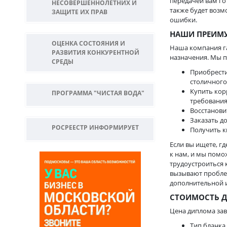
передачей вам го
НЕСОВЕРШЕННОЛЕТНИХ И
также будет возм
ЗАЩИТЕ ИХ ПРАВ
ошибки.
НАШИ ПРЕИМ
ОЦЕНКА СОСТОЯНИЯ И
Наша компания г
РАЗВИТИЯ КОНКУРЕНТНОЙ
назначения. Мы 
СРЕДЫ
Приобрести
столичного 
Купить кор
ПРОГРАММА "ЧИСТАЯ ВОДА"
требования
Восстанови
Заказать до
РОСРЕЕСТР ИНФОРМИРУЕТ
Получить 
Если вы ищете, г
к нам, и мы помо
трудоустроиться 
вызывают пробле
дополнительной 
СТОИМОСТЬ 
Цена диплома зав
Тип бланка