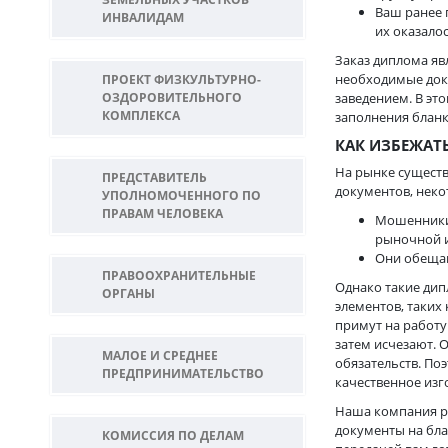
Ваш ранее 
ИНВАЛИДАМ
их оказало
Заказ диплома яв
необходимые док
ПРОЕКТ ФИЗКУЛЬТУРНО-
ОЗДОРОВИТЕЛЬНОГО
заведением. В эт
КОМПЛЕКСА
заполнения бланк
КАК ИЗБЕЖАТ
На рынке сущест
ПРЕДСТАВИТЕЛЬ
документов, неко
УПОЛНОМОЧЕННОГО ПО
ПРАВАМ ЧЕЛОВЕКА
Мошенники 
рыночной и
Они обещаю
ПРАВООХРАНИТЕЛЬНЫЕ
Однако такие ди
ОРГАНЫ
элементов, таких
примут на работу
затем исчезают. 
МАЛОЕ И СРЕДНЕЕ
обязательств. По
ПРЕДПРИНИМАТЕЛЬСТВО
качественное изг
Наша компания р
документы на бла
КОМИССИЯ ПО ДЕЛАМ