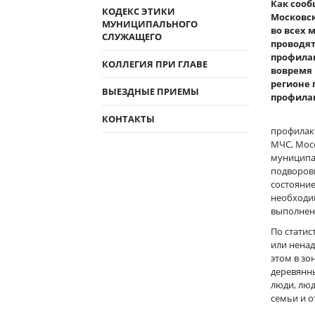
Как сооб
КОДЕКС ЭТИКИ
Московск
МУНИЦИПАЛЬНОГО
во всех 
СЛУЖАЩЕГО
проводят
профила
КОЛЛЕГИЯ ПРИ ГЛАВЕ
вовремя 
регионе 
ВЫЕЗДНЫЕ ПРИЕМЫ
профилак
КОНТАКТЫ
профилак
МЧС, Мос
муниципа
подворов
состояние
необходим
выполнен
По статис
или нена
этом в зо
деревянн
люди, лю
семьи и о