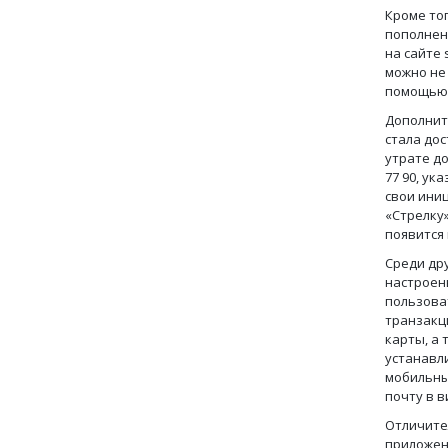
Кроме тог
пополнен
на сайте 
можно не 
помощью э
Дополнит
стала до
утрате до
77 90, у
свои ини
«Стрелку
появится
Среди др
настроен
пользова
транзакци
карты, а
устанавл
мобильны
почту в в
Отличите
приложен