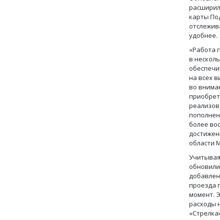
расширил
карты По
отслежив
удобнее.
«Работа 
в нескол
обеспечи
на всех 
во внима
приобрета
реализов
пополнен
более вос
достижен
области 
Учитывая
обновили 
добавлен
проезда 
момент. 
расходы 
«Стрелка»