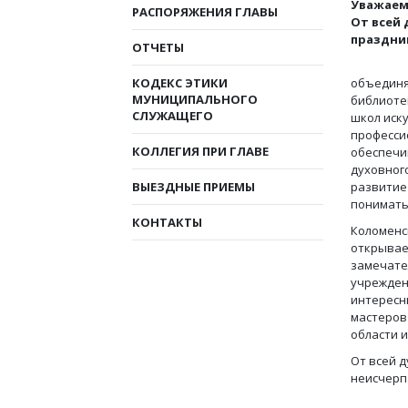
Уважаем
РАСПОРЯЖЕНИЯ ГЛАВЫ
От всей
праздни
ОТЧЕТЫ
КОДЕКС ЭТИКИ
объединя
МУНИЦИПАЛЬНОГО
библиотек
СЛУЖАЩЕГО
школ иск
професси
КОЛЛЕГИЯ ПРИ ГЛАВЕ
обеспечи
духовного
ВЫЕЗДНЫЕ ПРИЕМЫ
развитие
понимать
КОНТАКТЫ
Коломенс
открывае
замечате
учрежден
интересн
мастеров
области и
От всей 
неисчерп