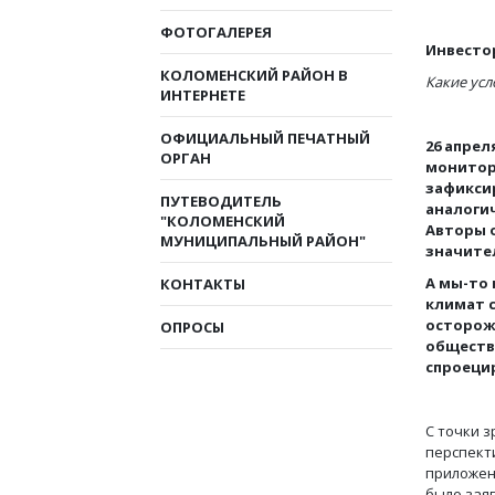
ФОТОГАЛЕРЕЯ
Инвесто
КОЛОМЕНСКИЙ РАЙОН В
Какие усл
ИНТЕРНЕТЕ
ОФИЦИАЛЬНЫЙ ПЕЧАТНЫЙ
26 апре
ОРГАН
монитори
зафиксир
ПУТЕВОДИТЕЛЬ
аналоги
"КОЛОМЕНСКИЙ
Авторы 
МУНИЦИПАЛЬНЫЙ РАЙОН"
значите
А мы-то
КОНТАКТЫ
климат с
осторож
ОПРОСЫ
обществ
спроеци
С точки 
перспект
приложен
было заяв