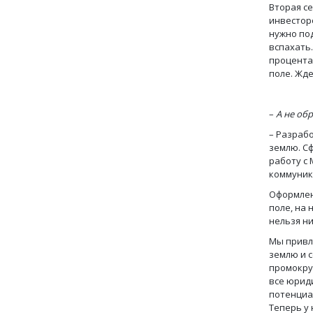
Вторая с
инвесторо
нужно по
вспахать.
процента 
поле. Жде
–
А не об
– Разраб
землю. С
работу с
коммуник
Оформлени
поле, на 
нельзя ни
Мы привл
землю и с
промокру
все юрид
потенциа
Теперь у