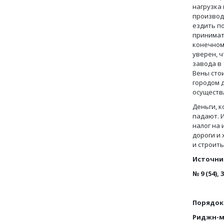
нагрузка
производ
ездить по
принимат
конечном 
уверен, 
завода в 
Вены сто
городом 
осуществ
Деньги, к
падают. 
налог на 
дороги и
и строить
Источни
№ 9 (54), 
Порядок
Риджн-