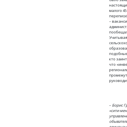
настоящи
малого 45
переписи)
– ваканси
админис
пообещал,
Учитывая
сельскох
образова
подобные
кто заин
что «инве
регионал
промежут
руководи
–
Борис Г
«сити-мен
управлене
обыватель
единонач