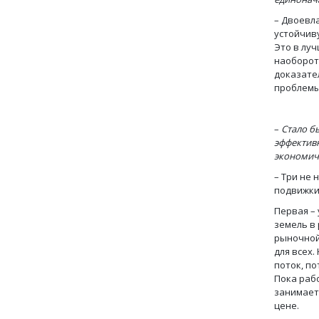
– Двоевла
устойчиву
Это в луч
наоборот
доказател
проблемы.
–
Стало б
эффективн
экономиче
– Три не 
подвижки
Первая –
земель в 
рыночной
для всех.
поток, п
Пока рабо
занимает
цене.