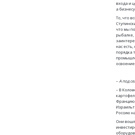
входа и ц
а бизнес
То, что в
Ступински
что мы по
рыбалке, 
заинтере
нас есть,
порядка 
промышле
освоение
–
А под се
– В Коло
картофел
Францию,
Израильт
Россию н
Они вошл
инвестир
оборудов