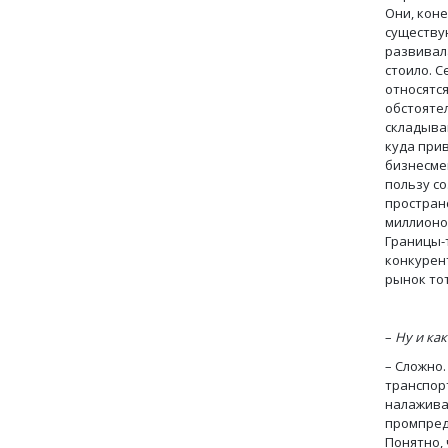
Они, коне
существу
развивала
стоило. 
относятся
обстояте
складываю
куда прив
бизнесме
пользу со
пространс
миллионов
Границы-т
конкурент
рынок тот
–
Ну и как
– Сложно.
транспор
налажива
промпред
Понятно, 