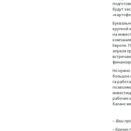
подготовк
будут за
«картофе
Буквальн
крупной 
на инвес
компания
Европе. 
апреля п
встречаю
финансир
Но нужно
большое 
га работа
позволяют
инвестиц
рабочих 
баланс м
–
Ваш про
– Кризис