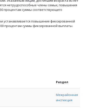
ии. Указанным лицам, достигшим возраста 80 лет
дятся нетрудоспособные члены семьи, повышения
 30 процентам суммы соответствующего
ери устанавливается повышение фиксированной
 100 процентам суммы фиксированной выплаты.
Раздел
Межрайонная
инспекция