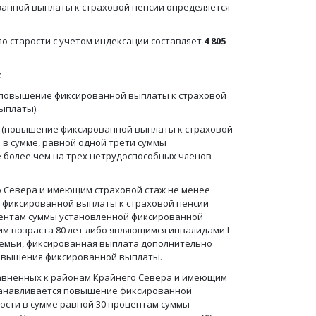
анной выплаты к страховой пенсии определяется
по старости с учетом индексации составляет
4 805
:
ы (повышение фиксированной выплаты к страховой
ыплаты).
и (повышение фиксированной выплаты к страховой
 в сумме, равной одной трети суммы
е более чем на трех нетрудоспособных членов
о Севера и имеющим страховой стаж не менее
е фиксированной выплаты к страховой пенсии
оцентам суммы установленной фиксированной
м возраста 80 лет либо являющимся инвалидами I
 семьи, фиксированная выплата дополнительно
повышения фиксированной выплаты.
равненных к районам Крайнего Севера и имеющим
устанавливается повышение фиксированной
ности в сумме равной 30 процентам суммы