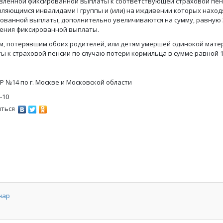
вленной фиксированной выплаты к соответствующей страховой пенс
вляющимся инвалидами I группы и (или) на иждивении которых нахо
ованной выплаты, дополнительно увеличиваются на сумму, равную
ния фиксированной выплаты.
ям, потерявшим обоих родителей, или детям умершей одинокой мат
ы к страховой пенсии по случаю потери кормильца в сумме равной
Р №14 по г. Москве и Московской области
-10
ться
нар