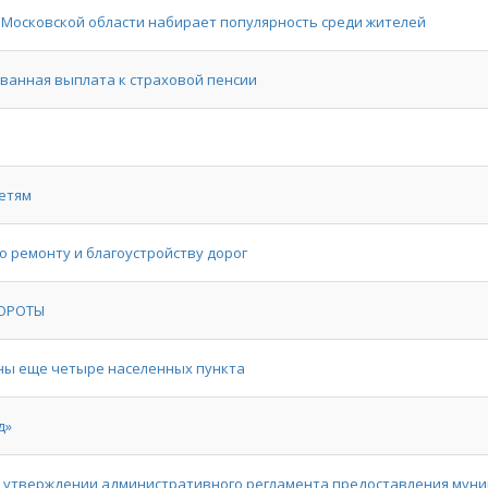
Московской области набирает популярность среди жителей
ванная выплата к страховой пенсии
детям
 ремонту и благоустройству дорог
БОРОТЫ
ны еще четыре населенных пункта
д»
б утверждении административного регламента предоставления муни