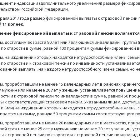
циент индексации (дополнительного увеличения) размера фиксиров
ельством Российской Федерации.
враля 2017 года размер фиксированной выплаты к страховой пенсии 
й 11 копеек.
ение фиксированной выплаты к страховой пенсии полагается
ам, достигшим возраста 80 лет или являющимся инвалидами I групп
 по старости в сумме, равной 100 процентам суммы фиксированной в
ам, на иждивении которых находятся нетрудоспособные члены семь
 по старости и к страховой пенсии по инвалидности устанавливается
ованной выплаты, на каждого нетрудоспособного члена семьи, но н
ам, проработавшим не менее 15 календарных лет в районах Крайнег
 у мужчин или не менее 20 лет у женщин, устанавливается повышени
рости и к страховой пенсии по инвалидности в сумме, равной 50 пр
ы к соответствующей страховой пенсии. Указанным лицам, достигши
 и (или) на иждивении которых находятся нетрудоспособные члены
ивается на сумму, равную 50 процентам суммы соответствующего 
ам, проработавшим не менее 20 календарных лет в местностях, при
вой стаж не менее 25 лет у мужчин или не менее 20 лет у женщин, 
ы к страховой пенсии по старости и к страховой пенсии по инвалид