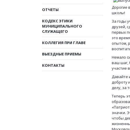
Дорогие 
ОТЧЕТЫ
школы!
КОДЕКС ЭТИКИ
За годы 
МУНИЦИПАЛЬНОГО
друзей, 
СЛУЖАЩЕГО
первых п
это время
КОЛЛЕГИЯ ПРИ ГЛАВЕ
опытом, 
воспитат
ВЫЕЗДНЫЕ ПРИЕМЫ
Немало с
ваш шаг,
КОНТАКТЫ
участие 
Давайте 
доброту 
делу, за 
Теперь эт
образова
«Патриот
значки. Э
чтобы дев
жизненны
Московск