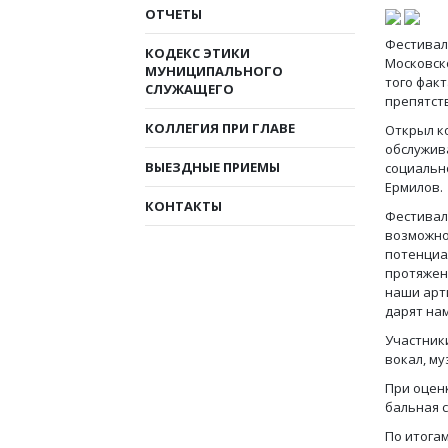
ОТЧЕТЫ
Фестивал
КОДЕКС ЭТИКИ
Московско
МУНИЦИПАЛЬНОГО
того фак
СЛУЖАЩЕГО
препятст
КОЛЛЕГИЯ ПРИ ГЛАВЕ
Открыл к
обслужив
ВЫЕЗДНЫЕ ПРИЕМЫ
социальн
Ермилов.
КОНТАКТЫ
Фестивал
возможно
потенциа
протяжен
наши арти
дарят на
Участник
вокал, м
При оцен
бальная 
По итога