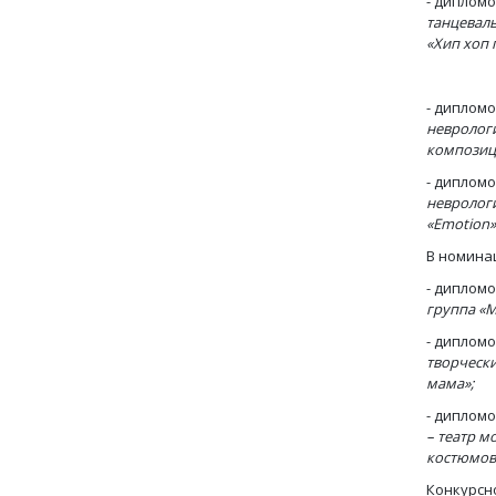
- диплом
танцеваль
«Хип хоп 
- диплом
неврологи
композиц
- диплом
неврологи
«
Emotion
В номина
- диплом
группа «М
- диплом
творчески
мама»;
- диплом
– театр м
костюмов
Конкурсн