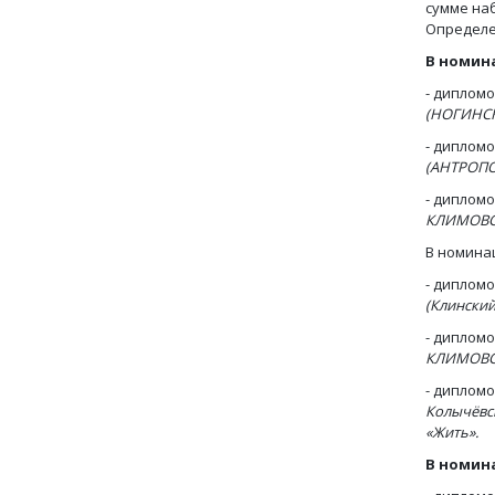
сумме наб
Определе
В номин
- диплом
(НОГИНСК
- диплом
(АНТРОПО
- диплом
КЛИМОВСК
В номина
- диплом
(Клинский
- диплом
КЛИМОВСК
- диплом
Колычёвс
«Жить».
В номин