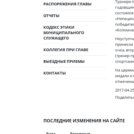
Турнире п
РАСПОРЯЖЕНИЯ ГЛАВЫ
годовщин
состоялся
ОТЧЕТЫ
«Непецин
победител
КОДЕКС ЭТИКИ
«Коломна
МУНИЦИПАЛЬНОГО
СЛУЖАЩЕГО
Неуступч
принесли 
КОЛЛЕГИЯ ПРИ ГЛАВЕ
очка, вто
(тренер-п
ВЫЕЗДНЫЕ ПРИЕМЫ
спортсмен
На церем
КОНТАКТЫ
медали и
отмечены
2017-04-2
Поделить
ПОСЛЕДНИЕ ИЗМЕНЕНИЯ НА САЙТЕ
Дата
Документ