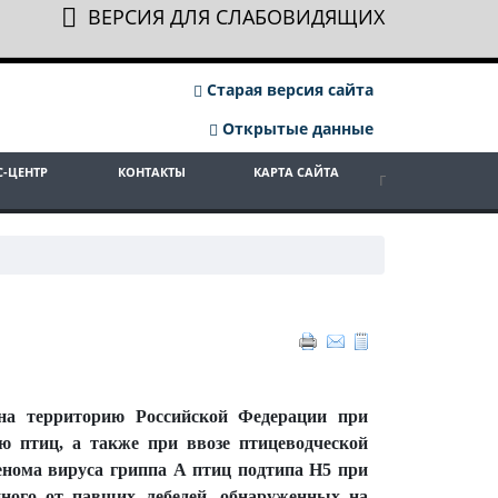
ВЕРСИЯ ДЛЯ СЛАБОВИДЯЩИХ
Старая версия сайта
Открытые данные
С-ЦЕНТР
КОНТАКТЫ
КАРТА САЙТА
 на территорию Российской Федерации при
 птиц, а также при ввозе птицеводческой
енома вируса гриппа А птиц подтипа Н5 при
нного от павших лебедей, обнаруженных на