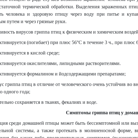
статочной термической обработки. Выделения зараженных птиц,
ить человека и здоровую птицу через воду при питье и купа
м путем и через грязные руки.
ивость вирусов гриппа птиц к физическим и химическим возде
ктивируется (погибает) при плюс 56°С в течение 3 ч., при плюс 6
ктивируется в кислой среде;
активируется окислителями, липидными растворителями.
активируется формалином и йодсодержащими препаратами;
ус гриппа птиц в отличие от человеческого очень устойчив во в
о одного года;
тельно сохраняется в тканях, фекалиях и воде.
Симптомы гриппа птиц у дома
ция среди домашней птицы может быть бессимптомной или выз
ельной системы, а также протекать в молниеносной форме, 
ения без каких-либо предварительных симптомов (высокопат