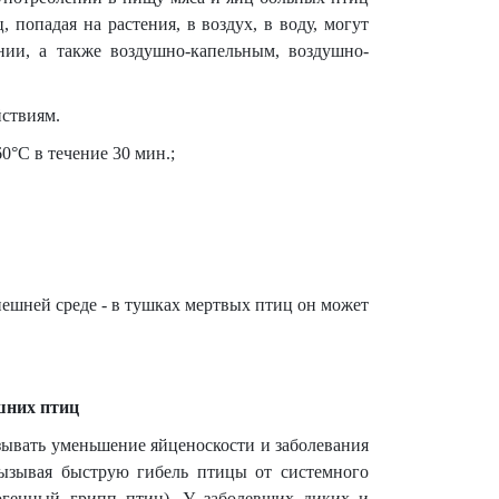
 попадая на растения, в воздух, в воду, могут
нии, а также воздушно-капельным, воздушно-
йствиям.
0°С в течение 30 мин.;
нешней среде - в тушках мертвых птиц он может
шних птиц
ывать уменьшение яйценоскости и заболевания
вызывая быструю гибель птицы от системного
огенный грипп птиц). У заболевших диких и