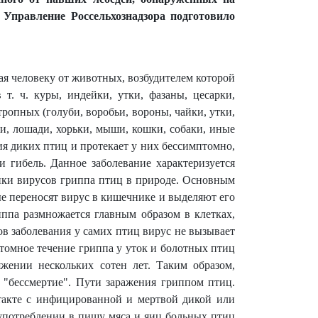
 Управление Россельхознадзора подготовило
ая человеку от животных, возбудителем которой
т. ч. куры, индейки, утки, фазаны, цесарки,
тропных (голуби, воробьи, вороны, чайки, утки,
ьи, лошади, хорьки, мыши, кошки, собаки, иные
ия диких птиц и протекает у них бессимптомно,
 гибель. Данное заболевание характеризуется
ики вирусов гриппа птиц в природе. Основным
е переносят вирус в кишечнике и выделяют его
ппа размножается главным образом в клетках,
 заболевания у самих птиц вирус не вызывает
томное течение гриппа у уток и болотных птиц
яжении нескольких сотен лет. Таким образом,
 "бессмертие". Пути заражения гриппом птиц.
такте с инфицированной и мертвой дикой или
употреблении в пищу мяса и яиц больных птиц