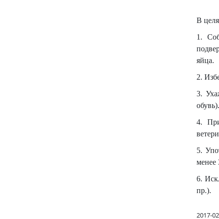
В целя
1. Со
подвер
яйца.
2. Изб
3. Ух
обувь)
4. Пр
ветер
5. Упо
менее 
6. Иск
пр.).
2017-02