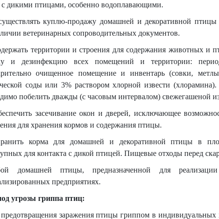
 с дикими птицами, особенно водоплавающими.
Осуществлять куплю-продажу домашней и декоративной птицы 
аличии ветеринарных сопроводительных документов.
Содержать территории и строения для содержания животных и п
ку и дезинфекцию всех помещений и территории: период
арительно очищенное помещение и инвентарь (совки, метлы
ической соды или 3% раствором хлорной извести (хлорамина).
димо побелить дважды (с часовым интервалом) свежегашеной и
Обеспечить засечивание окон и дверей, исключающее возможн
ения для хранения кормов и содержания птицы.
Хранить корма для домашней и декоративной птицы в пло
упных для контакта с дикой птицей. Пищевые отходы перед ск
ой домашней птицы, предназначенной для реализации
ализированных предприятиях.
иод угрозы гриппа птиц:
я предотвращения заражения птицы гриппом в индивидуальных 