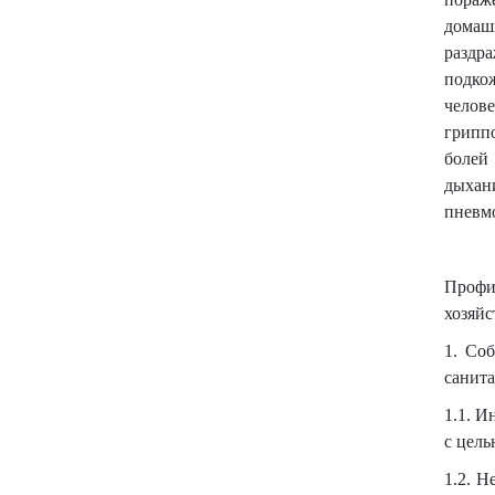
домаш
раздра
подко
челове
грипп
болей
дыхани
пневмо
Профи
хозяйс
1. Со
санита
1.1. 
с цел
1.2. Н