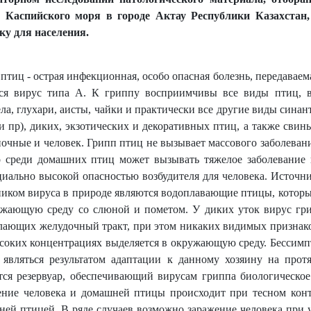
у Каспийского моря в городе Актау Республики Казахстан,
ку для населения.
птиц - острая инфекционная, особо опасная болезнь, передаваем
тся вирус типа А. К гриппу восприимчивы все виды птиц, в 
ла, глухари, аисты, чайки и практически все другие виды синан
и пр), диких, экзотических и декоративных птиц, а также свин
очные и человек. Грипп птиц не вызывает массового заболеван
о среди домашних птиц может вызывать тяжелое заболевание и
циально высокой опасностью возбудителя для человека. Источн
иком вируса в природе являются водоплавающие птицы, которы
ужающую среду со слюной и пометом. У диких уток вирус гри
лающих желудочный тракт, при этом никаких видимых признаков
соких концентрациях выделяется в окружающую среду. Бессимп
 являться результатом адаптации к данному хозяину на прот
ется резервуар, обеспечивающий вирусам гриппа биологическое
ение человека и домашней птицы происходит при тесном кон
ней птицей. В ряде случаев возможно заражение человека при 