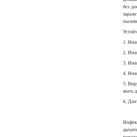
без до
зараз
пылевы
Устойч
1. Ина
2. Ина
3. Ин
4. Ин
5. Вир
жить д
6. Дли
Инфек
дыхат
пораж