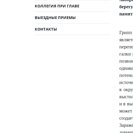
КОЛЛЕГИЯ ПРИ ГЛАВЕ
берег
памят
ВЫЕЗДНЫЕ ПРИЕМЫ
КОНТАКТЫ
Грипп 
являе
перепе
галки 
позвон
однак
потен
источн
в окр
высти
и в вы
может
созда
Зараж
домаш