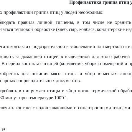
Профилактика гриппа птиц 
х профилактики гриппа птиц у людей необходимо:
блюдать правила личной гигиены, в том числе не хранить
гаться тепловой обработке (хлеб, сыр, колбаса, кондитерские из
егать контакта с подозрительной в заболевании или мертвой пти
аживать за домашней птицей в выделенной для этого рабочей о
. В период контакта с птицей (кормление, уборка помещений и пр
иобретать для питания мясо птицы и яйцо в местах санкц
инарных сопроводительных документов.
треблять в пищу мясо птицы и яйцо после термической обработ
30 минут при температуре 100°С.
лючить контакт с водоплавающими и синантропными птицами (г
-15