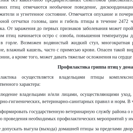
них птиц отмечаются необычное поведение, дискоординаци
жители и угнетенное состояние. Отмечается опухание и почер
жной сетчатки головы, шеи и гибель птицы в течение 2472 
ка. От заражения до первых признаков заболевания может прой
ом птиц начинается остро с озноба, повышения температуры 
 в горле. Возможен водянистый жидкий стул, многократная р
е, влажный кашель, часто с примесью крови. Опасен такой вир
нии, а кроме того, может давать тяжелые осложнения на сердце 
Профилактика гриппа птиц у дом
лактика осуществляется владельцами птицы комплексно
твенного характера:
блюдение владельцами и/или лицами, осуществляющими уход, 
рно-гигиенических, ветеринарно-санитарных правил и норм. В 
Информировать государственную ветеринарную службу района о 
ью проведения необходимых профилактических мероприятий у и
е допускать выгула (выхода) домашней птицы за пределами дво