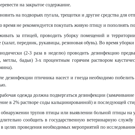
еревести на закрытое содержание.
ановить на подворьях пугала, трещотки и другие средства для о
то время не рекомендуется покупать живую птицу и пополнять п
аживать за птицей, проводить уборку помещений и территори
 (халат, передник, рукавицы, резиновая обувь). Во время уборки
риодически (2-3 раза в неделю) проводить дезинфекцию пред
и, метлы, бадьи) 3-х процентным горячим раствором каустич
мина).
ле дезинфекции птичника насест и гнезда необходимо побелит
ью.
 рабочая одежда должна подвергаться дезинфекции (замачивание 
ние в 2% растворе соды кальцинированной) и последующей сти
 обнаружении трупов птицы или выявлении больной птицы на у
едлительно сообщить в государственную ветеринарную службу
 в целях проведения необходимых мероприятий по исследовани