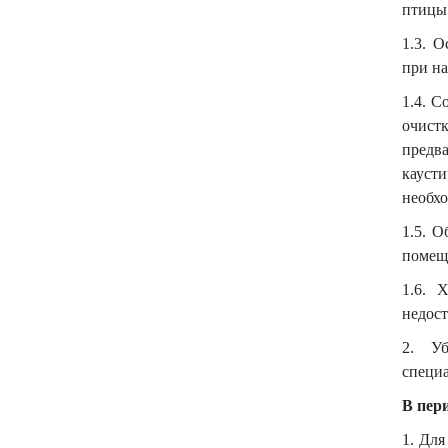
птицы
1.3. 
при н
1.4. 
очист
предв
кауст
необхо
1.5. 
помещ
1.6. 
недост
2. Уб
специ
В пер
1. Дл