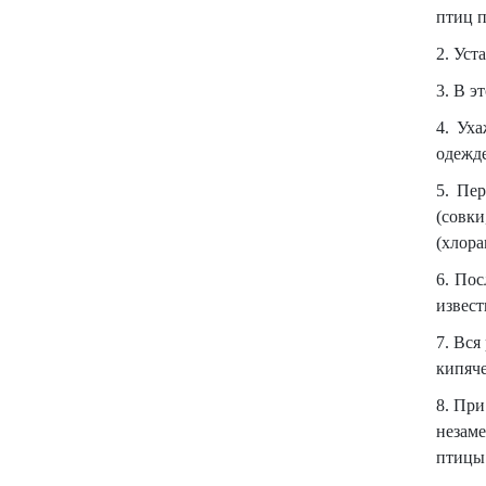
птиц п
2. Уст
3. В э
4. Ух
одежде
5. Пе
(совк
(хлора
6. Пос
извест
7. Вся
кипяче
8. При
незам
птицы