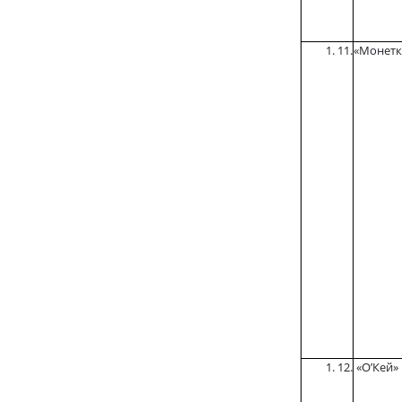
11.
«Монетк
12.
«О’Кей»