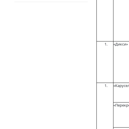
«Дикси»
«Карусе
«Перекр