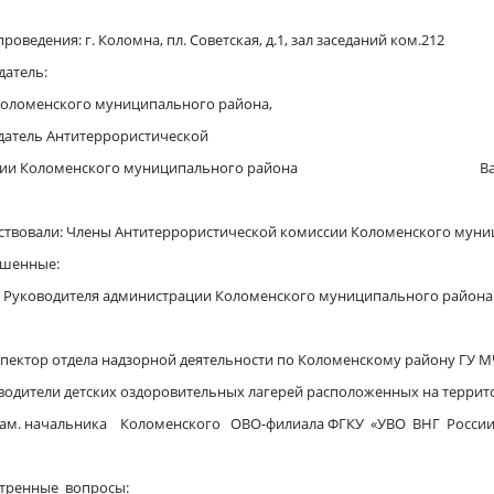
роведения: г. Коломна, пл. Советская, д.1, зал заседаний ком.212
датель:
Коломенского муниципального района,
датель Антитеррористической
ссии Коломенского муниципального района Ваули
ствовали: Члены Антитеррористической комиссии Коломенского муниц
ашенные:
. Руководителя администрации Коломенского муниципального района 
пектор отдела надзорной деятельности по Коломенскому району ГУ МЧ
оводители детских оздоровительных лагерей расположенных на терри
. начальника Коломенского ОВО-филиала ФГКУ «УВО ВНГ России п
отренные вопросы: