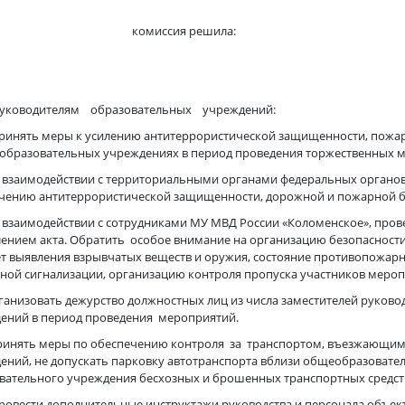
миссия решила:
ководителям образовательных учреждений:
ринять меры к усилению антитеррористической защищенности, пожар
образовательных учреждениях в период проведения торжественных 
о взаимодействии с территориальными органами федеральных органов
чению антитеррористической защищенности, дорожной и пожарной б
о взаимодействии с сотрудниками МУ МВД России «Коломенское», пров
лением акта. Обратить особое внимание на организацию безопасност
т выявления взрывчатых веществ и оружия, состояние противопожар
ной сигнализации, организацию контроля пропуска участников мероп
рганизовать дежурство должностных лиц из числа заместителей руков
ений в период проведения мероприятий.
ринять меры по обеспечению контроля за транспортом, въезжающи
ений, не допускать парковку автотранспорта вблизи общеобразоват
вательного учреждения бесхозных и брошенных транспортных средст
ровести дополнительные инструктажи руководства и персонала объект