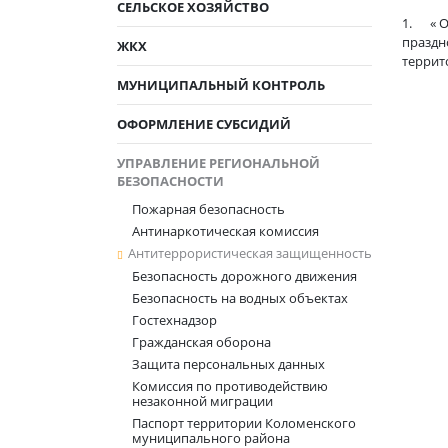
СЕЛЬСКОЕ ХОЗЯЙСТВО
1. « О
праздн
ЖКХ
террит
МУНИЦИПАЛЬНЫЙ КОНТРОЛЬ
Заслу
ОФОРМЛЕНИЕ СУБСИДИЙ
Кол
УПРАВЛЕНИЕ РЕГИОНАЛЬНОЙ
Р
БЕЗОПАСНОСТИ
- Ст
Пожарная безопасность
Антинаркотическая комиссия
Ки
Антитеррористическая защищенность
- ин
Безопасность дорожного движения
ГУ 
Безопасность на водных объектах
Гостехнадзор
Шу
Гражданская оборона
- за
Защита персональных данных
Са
Комиссия по противодействию
незаконной миграции
- д
Паспорт территории Коломенского
муниципального района
Ла