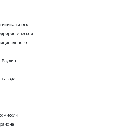
ниципального
рористической
ципального
ин
17 года
 комиссии
 района