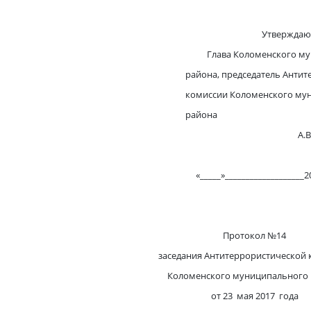
Утверждаю
Глава Коломенского му
района, председатель Антитер
комиссии Коломенского муни
района
А.В. Ваул
«_____»___________________20
Протокол №14
заседания Антитеррористической
Коломенского муниципального
от 23 мая 2017 года