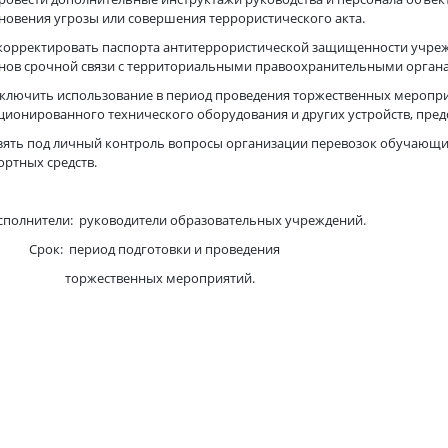
новения угрозы или совершения террористического акта.
ткорректировать паспорта антитеррористической защищенности учреж
нов срочной связи с территориальными правоохранительными орган
сключить использование в период проведения торжественных меропри
ционированного технического оборудования и других устройств, пре
зять под личный контроль вопросы организации перевозок обучающих
ортных средств.
нители: руководители образовательных учреждений.
 период подготовки и проведения
жественных мероприятий.