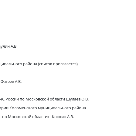
н А.В.
ипального района (список прилагается).
Фатеев А.В.
С России по Московской области Шулаев О.В.
тории Коломенского муниципального района.
о Московской области» Конкин А.В.