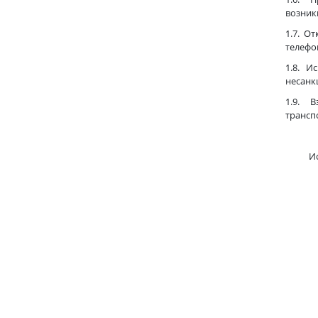
возник
1.7. О
телефо
1.8. И
несанк
1.9. В
трансп
Испол
Срок:
тор