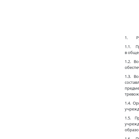
ко
1. Ру
1.1. П
в обще
1.2. В
обеспе
1.3. В
состав
предме
тревож
1.4. О
учрежд
1.5. П
учрежд
образо
1.6. П