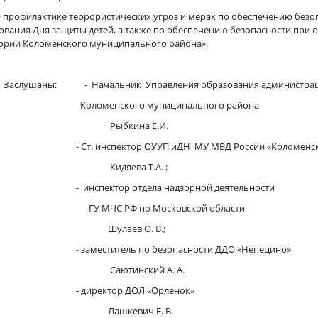
 профилактике террористических угроз и мерах по обеспечению безоп
ования Дня защиты детей, а также по обеспечению безопасности при 
ории Коломенского муниципального района».
шаны: - Начальник Управления образования администра
оменского муниципального района
ыбкина Е.И.
. инспектор ОУУП иДН МУ МВД России «Коломенск
дяева Т.А. ;
спектор отдела надзорной деятельности
МЧС РФ по Московской области
лаев О. В.;
меститель по безопасности ДДО «Непецино»
ютинский А. А.
иректор ДОЛ «Орленок»
шкевич Е. В.