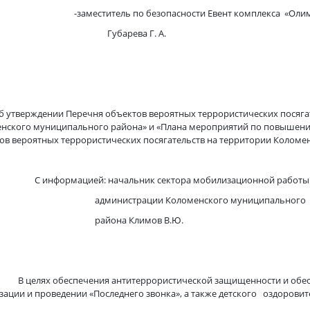
еститель по безопасности Евент комплекса «Олим
барева Г. А.
 утверждении Перечня объектов вероятных террористических посяга
нского муниципального района» и «Плана мероприятий по повышен
ов вероятных террористических посягательств на территории Колом
ормацией: начальник сектора мобилизационной работы
инистрации Коломенского муниципального
йона Климов В.Ю.
ях обеспечения антитеррористической защищенности и обеспеч
зации и проведении «Последнего звонка», а также детского оздоровит