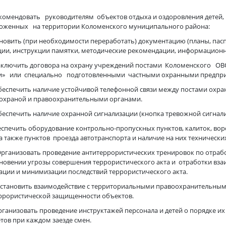
омендовать руководителям объектов отдыха и оздоровления детей, 
оженных на территории Коломенского муниципального района:
бновить (при необходимости переработать) документацию (планы, па
ции, инструкции памятки, методические рекомендации, информационные
аключить договора на охрану учреждений постами Коломенского О
и» или специально подготовленными частными охранными предпри
еспечить наличие устойчивой телефонной связи между постами охра
охраной и правоохранительными органами.
еспечить наличие охранной сигнализации (кнопка тревожной сигнали
еспечить оборудование контрольно-пропускных пунктов, калиток, вор
 а также пунктов проезда автотранспорта и наличие на них технических
рганизовать проведение антитеррористических тренировок по отрабо
новении угрозы совершения террористического акта и отработки взаи
ации и минимизации последствий террористического акта.
становить взаимодействие с территориальными правоохранительным
ррористической защищенности объектов.
рганизовать проведение инструктажей персонала и детей о порядке их
тов при каждом заезде смен.