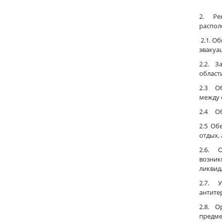
2. Рек
распол
2.1. О
эвакуа
2.2. З
област
2.3 Об
между 
2.4 Об
2.5 Об
отдых,
2.6. О
возник
ликвид
2.7. У
антите
2.8. О
предме