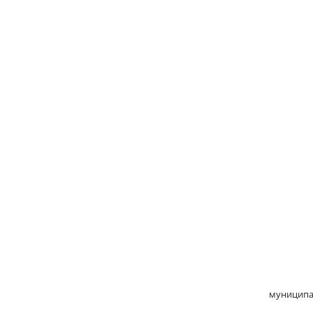
У
по
Ко
муниципа