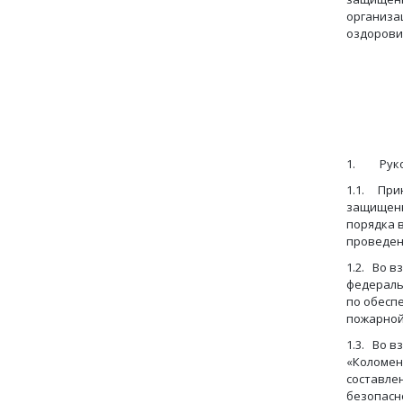
организа
оздорови
ком
1. Руко
1.1. При
защищенн
порядка 
проведен
1.2. Во 
федераль
по обесп
пожарной
1.3. Во 
«Коломен
составле
безопасн