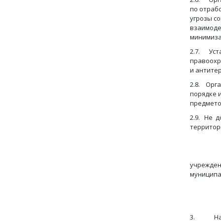
по отраб
угрозы с
взаимоде
минимиза
2.7. Уст
правоохр
и антите
2.8. Орг
порядке 
предмето
2.9. Не 
территор
Исполн
учрежден
муниципа
Срок:
3.
Н