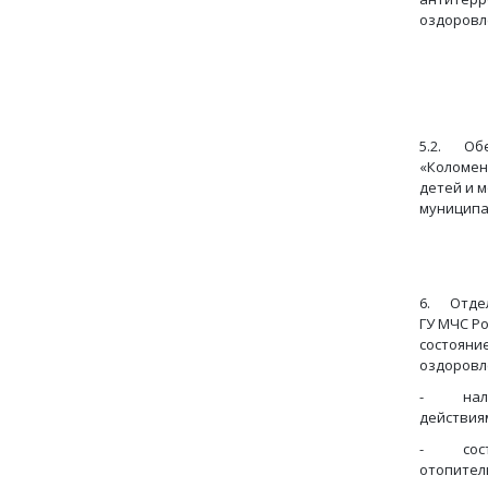
оздоровл
Срок: в
5.2. Обе
«Коломен
детей и 
муниципа
Срок:
6. Отдел
ГУ МЧС Р
состояни
оздоровл
- наличи
действия
- состоя
отопител