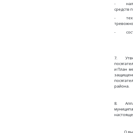
- налич
средств 
- технич
тревожно
- состоя
Срок: в
7. Утвер
посягате
и План м
защищенн
посягате
района.
8. Аппар
муниципа
настояще
О выпол