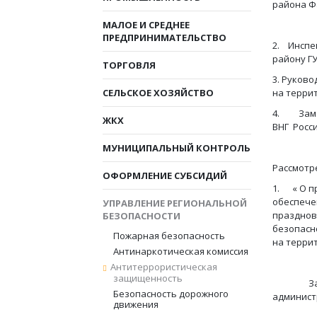
района Фа
МАЛОЕ И СРЕДНЕЕ
ПРЕДПРИНИМАТЕЛЬСТВО
2. Инспе
району ГУ
ТОРГОВЛЯ
3. Руков
СЕЛЬСКОЕ ХОЗЯЙСТВО
на терри
4. Зам.
ЖКХ
ВНГ Росс
МУНИЦИПАЛЬНЫЙ КОНТРОЛЬ
Рассмотр
ОФОРМЛЕНИЕ СУБСИДИЙ
1. « О п
обеспече
УПРАВЛЕНИЕ РЕГИОНАЛЬНОЙ
празднов
БЕЗОПАСНОСТИ
безопасн
Пожарная безопасность
на терри
Антинаркотическая комиссия
Антитеррористическая
защищенность
Заслуш
Безопасность дорожного
админист
движения