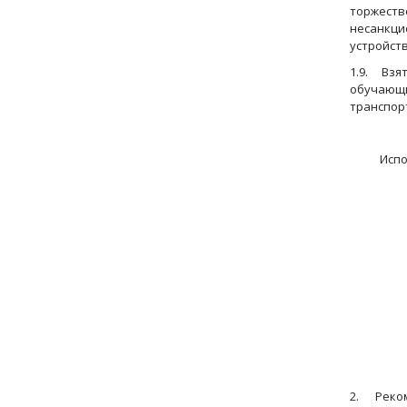
торжеств
несанкци
устройст
1.9. Взя
обучающи
транспор
Исполни
Срок: 
торже
2. Реком