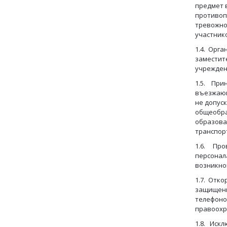
предмет 
противоп
тревожно
участник
1.4. Орга
заместит
учрежден
1.5. При
въезжающ
не допус
общеобра
образова
транспор
1.6. Про
персонал
возникно
1.7. Отк
защищенн
телефоно
правоохр
1.8. Иск