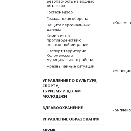
Колом
Безопасность на водных
объектах
Р
Гостехнадзор
- Ст.
Гражданская оборона
«Коломен
Защита персональных
данных
Кид
Комиссия по
- инс
противодействию
незаконной миграции
ГУ М
Паспорт территории
Коломенского
Шу
муниципального района
- зам
Чрезвычайные ситуации
«Непецин
Саю
УПРАВЛЕНИЕ ПО КУЛЬТУРЕ,
СПОРТУ,
- ди
ТУРИЗМУ И ДЕЛАМ
Лаш
МОЛОДЕЖИ
-заме
ЗДРАВООХРАНЕНИЕ
комплекс
Губ
УПРАВЛЕНИЕ ОБРАЗОВАНИЯ
АРХИВ