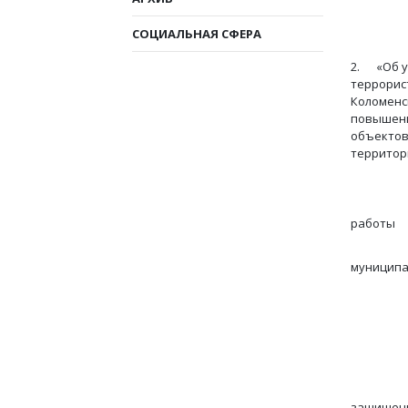
СОЦИАЛЬНАЯ СФЕРА
2. «Об у
террорис
Коломенс
повышени
объектов
территор
С инфо
работы
адми
муниципа
рай
В целя
защищенн