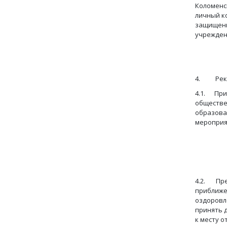
Коломенс
личный к
защищенн
учрежден
4. Реком
4.1. При
обществе
образова
мероприя
Срок: 
4.2. Пре
приближе
оздоровл
принять 
к месту о