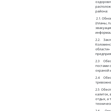
оздоровл
располож
района:
2.1. Обн
(планы, 
эвакуаци
информаци
2.2. Зак
Коломенс
области»
предприя
2.3 Обес
постами 
охраной 
2.4 Обес
тревожно
2.5 Обес
калиток,
отдых, а
техническ
2.6. Орг