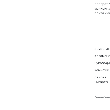
аппарат 
муниципал
почта
kv
Заместит
Коломенс
Руковод
комиссии
р
Чигарев
«_____»__