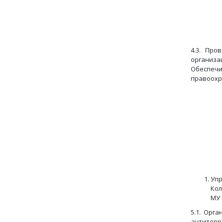
Срок: 
4.3. Про
организа
Обеспечи
правоохр
Срок: 
Упр
Кол
МУ 
5.1. Орг
антитерр