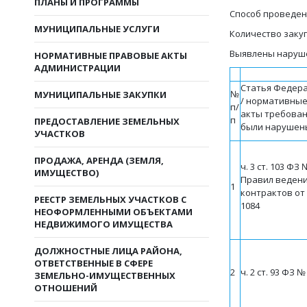
ПЛАНЫ И ПРОГРАММЫ
Способ проведен
МУНИЦИПАЛЬНЫЕ УСЛУГИ
Количество закуп
Выявлены наруш
НОРМАТИВНЫЕ ПРАВОВЫЕ АКТЫ
АДМИНИСТРАЦИИ
Статья Федера
№
МУНИЦИПАЛЬНЫЕ ЗАКУПКИ
/ нормативны
п/
акты требован
п
ПРЕДОСТАВЛЕНИЕ ЗЕМЕЛЬНЫХ
были нарушен
УЧАСТКОВ
ПРОДАЖА, АРЕНДА (ЗЕМЛЯ,
ч. 3 ст. 103
Ф
З 
ИМУЩЕСТВО)
Правил ведени
1
контрактов от 
РЕЕСТР ЗЕМЕЛЬНЫХ УЧАСТКОВ С
1084
НЕОФОРМЛЕННЫМИ ОБЪЕКТАМИ
НЕДВИЖИМОГО ИМУЩЕСТВА
ДОЛЖНОСТНЫЕ ЛИЦА РАЙОНА,
ОТВЕТСТВЕННЫЕ В СФЕРЕ
2
ч. 2 ст. 93 ФЗ 
ЗЕМЕЛЬНО-ИМУЩЕСТВЕННЫХ
ОТНОШЕНИЙ