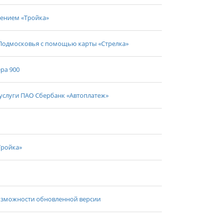
жением «Тройка»
 Подмосковья с помощью карты «Стрелка»
ра 900
слуги ПАО Сбербанк «Автоплатеж»
Тройка»
озможности обновленной версии