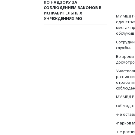
ПО НАДЗОРУ ЗА
СОБЛЮДЕНИЕМ ЗАКОНОВ В
ИСПРАВИТЕЛЬНЫХ
МУ МВД Р
УЧРЕЖДЕНИЯХ МО
единства
местах п
обслужива
Сотрудни
службы.
Во время
досмотро
Участков
разъясни
отработк
соблюден
МУ МВД Р
соблюдат
-не оста
-паркова
-не распи