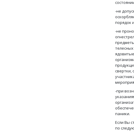
состояни
-не допу
оскорбля
порядок 
-не прон
огнестре
предметы
телесных
ядовитые
организма
продукци
свертки,
участник
мероприя
-при воз
указания
организа
обеспече
паники.
Если Вы 
по следу