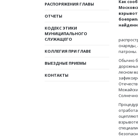
Как соо
РАСПОРЯЖЕНИЯ ГЛАВЫ
Московск
взрывот
ОТЧЕТЫ
боеприп
найденн
КОДЕКС ЭТИКИ
МУНИЦИПАЛЬНОГО
СЛУЖАЩЕГО
распрост
снаряды,
КОЛЛЕГИЯ ПРИ ГЛАВЕ
патроны.
Обычно б
ВЫЕЗДНЫЕ ПРИЕМЫ
дорожных
лесном м
КОНТАКТЫ
зафиксир
Отечеств
Можайски
Солнечног
Процедур
отработа
оцепляют
взрывоте
специали
безопасн