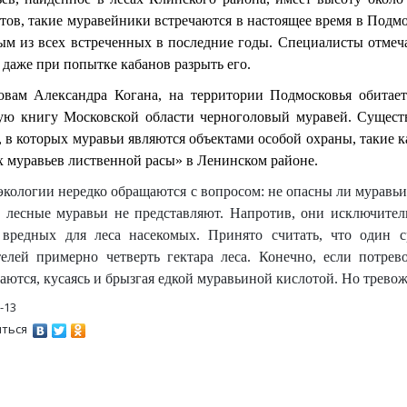
тов, такие муравейники встречаются в настоящее время в Подмо
ым из всех встреченных в последние годы. Специалисты отмеча
 даже при попытке кабанов разрыть его.
овам Александра Когана, на территории Подмосковья обитает
ую книгу Московской области черноголовый муравей. Сущест
 в которых муравьи являются объектами особой охраны, такие 
 муравьев лиственной расы» в Ленинском районе.
кологии нередко обращаются с вопросом: не опасны ли муравьи
 лесные муравьи не представляют. Напротив, они исключител
 вредных для леса насекомых. Принято считать, что один 
телей примерно четверть гектара леса. Конечно, если потре
ются, кусаясь и брызгая едкой муравьиной кислотой. Но тревожи
-13
ться