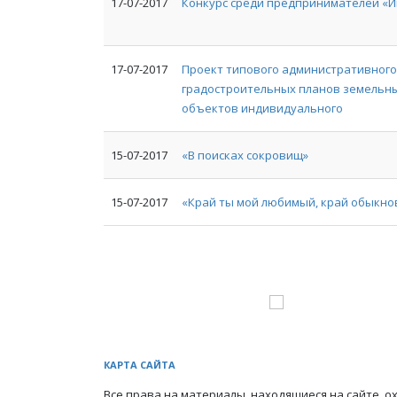
17-07-2017
Конкурс среди предпринимателей «
17-07-2017
Проект типового административного 
градостроительных планов земельны
объектов индивидуального
15-07-2017
«В поисках сокровищ»
15-07-2017
«Край ты мой любимый, край обыкн
КАРТА САЙТА
Все права на материалы, находящиеся на сайте, о