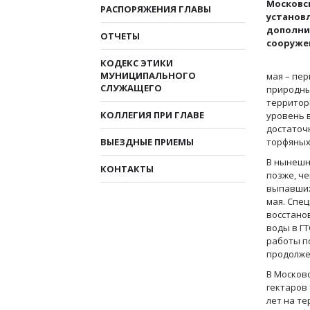
Московск
РАСПОРЯЖЕНИЯ ГЛАВЫ
установ
дополни
ОТЧЕТЫ
сооруже
КОДЕКС ЭТИКИ
МУНИЦИПАЛЬНОГО
мая – пе
СЛУЖАЩЕГО
природны
территори
КОЛЛЕГИЯ ПРИ ГЛАВЕ
уровень 
достаточ
ВЫЕЗДНЫЕ ПРИЕМЫ
торфяных
В нынешн
КОНТАКТЫ
позже, ч
выпавших
мая.
Спец
восстано
воды в Г
работы п
продолже
В Московс
гектаров
лет на т