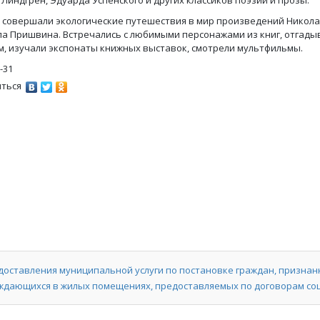
 Линдгрен, Эдуарда Успенского и других классиков поэзии и прозы.
 совершали экологические путешествия в мир произведений Николая
а Пришвина. Встречались с любимыми персонажами из книг, отгады
м, изучали экспонаты книжных выставок, смотрели мультфильмы.
-31
ться
ставления муниципальной услуги по постановке граждан, признан
уждающихся в жилых помещениях, предоставляемых по договорам со