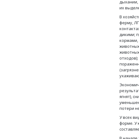
дыхании,
их выдел
В хозяйс
ферму, Л
контакта
дикими; 
кормами,
животных
животных
отходов);
пораженно
(загрязн
ухаживаю
Экономич
результа
ягнят), с
уменьшен
потери н
У всех в
форме. У
составляет
В начале