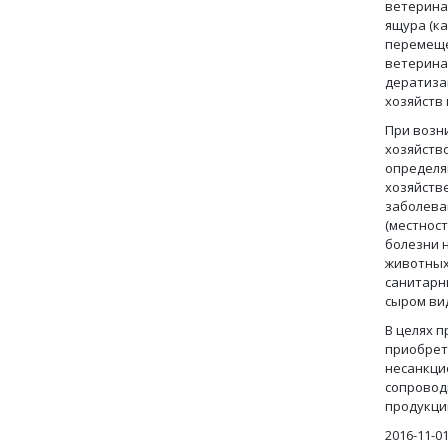
ветерина
ящура (к
перемеще
ветерина
дератиза
хозяйств 
При возн
хозяйств
определя
хозяйств
заболева
(местнос
болезни 
животных
санитарны
сыром ви
В целях 
приобрет
несанкци
сопровод
продукци
2016-11-0