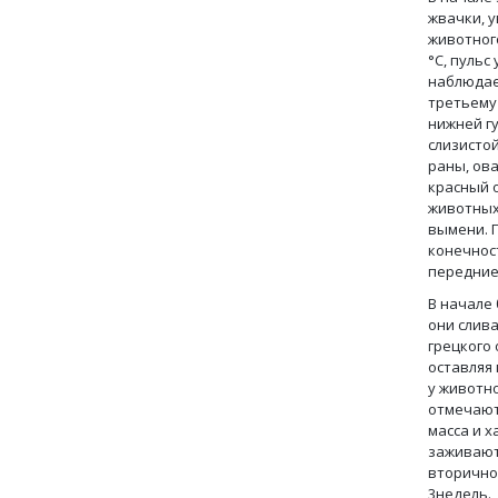
жвачки, 
животног
°С, пульс
наблюдает
третьему
нижней гу
слизисто
раны, ов
красный 
животных
вымени. 
конечнос
передние
В начале
они слив
грецкого 
оставляя 
у животн
отмечают
масса и 
заживают 
вторично
3недель.