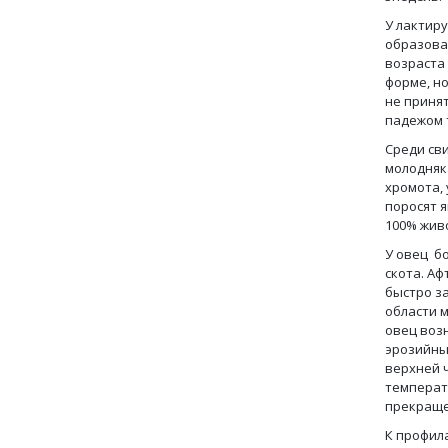
У лактир
образова
возраста
форме, но
не приня
падежом 
Среди св
молодняк
хромота,
поросят я
100% жив
У овец бо
скота. Аф
быстро з
области 
овец воз
эрозийные
верхней 
температ
прекраще
К профил