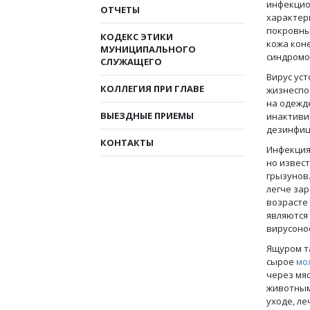
инфекцио
ОТЧЕТЫ
характер
покровны
КОДЕКС ЭТИКИ
кожа кон
МУНИЦИПАЛЬНОГО
синдромо
СЛУЖАЩЕГО
Вирус ус
КОЛЛЕГИЯ ПРИ ГЛАВЕ
жизнеспос
на одежд
ВЫЕЗДНЫЕ ПРИЕМЫ
инактиви
дезинфиц
КОНТАКТЫ
Инфекция 
но извес
грызунов
легче за
возрасте
являются
вирусоно
Ящуром т
сырое
мо
через мя
животным
уходе, ле