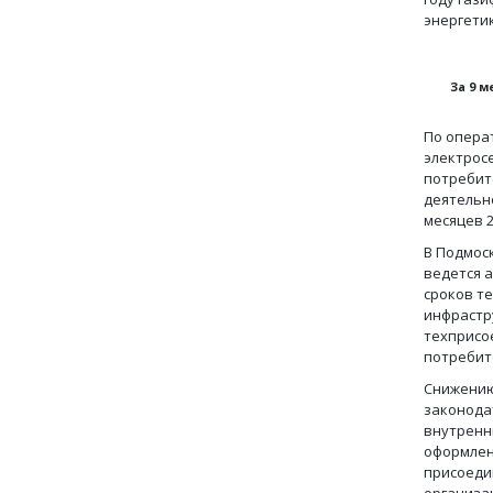
энергети
За 9 м
По опера
электрос
потребит
деятельно
месяцев 2
В Подмос
ведется 
сроков т
инфрастру
техприсо
потребите
Снижению
законода
внутренн
оформлен
присоеди