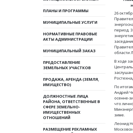
э
ПЛАНЫ И ПРОГРАММЫ
26 октяб
Правител
МУНИЦИПАЛЬНЫЕ УСЛУГИ
энергосн
период. 
НОРМАТИВНЫЕ ПРАВОВЫЕ
энергети
АКТЫ АДМИНИСТРАЦИИ
заседани
Правител
МУНИЦИПАЛЬНЫЙ ЗАКАЗ
области 
В ходе з
ПРЕДОСТАВЛЕНИЕ
Централь
ЗЕМЕЛЬНЫХ УЧАСТКОВ
заслушан
Ростехна
ПРОДАЖА, АРЕНДА (ЗЕМЛЯ,
ИМУЩЕСТВО)
По итога
Андрей Ч
ДОЛЖНОСТНЫЕ ЛИЦА
осенне-з
РАЙОНА, ОТВЕТСТВЕННЫЕ В
что личн
СФЕРЕ ЗЕМЕЛЬНО-
Минэнерг
ИМУЩЕСТВЕННЫХ
зиме.
ОТНОШЕНИЙ
Леонид Не
РАЗМЕЩЕНИЕ РЕКЛАМНЫХ
Московск