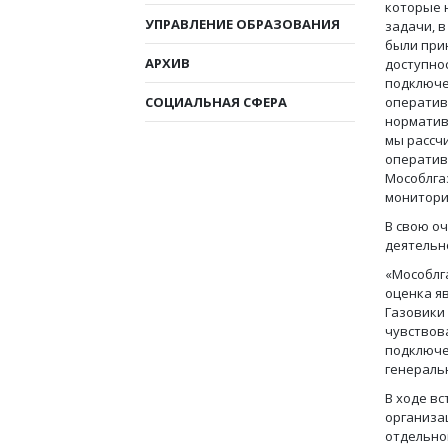
которые 
УПРАВЛЕНИЕ ОБРАЗОВАНИЯ
задачи, 
были при
АРХИВ
доступно
подключе
СОЦИАЛЬНАЯ СФЕРА
оператив
норматив
мы рассч
оперативн
Мособлга
монитори
В свою оч
деятельн
«Мособлга
оценка я
Газовики 
чувствов
подключен
генераль
В ходе вс
организа
отдельно