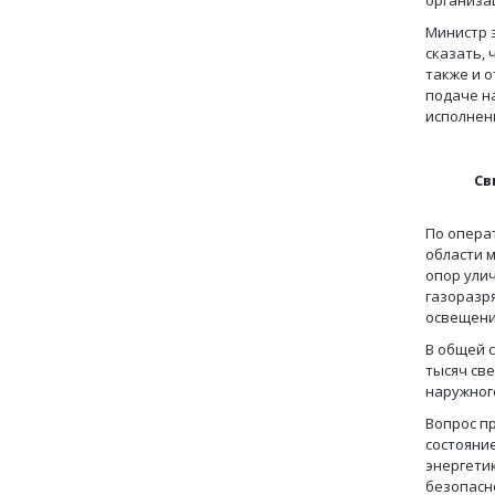
организа
Министр 
сказать,
также и 
подаче н
исполнени
Св
По опера
области 
опор ули
газоразр
освещени
В общей с
тысяч све
наружног
Вопрос п
состояни
энергети
безопасн