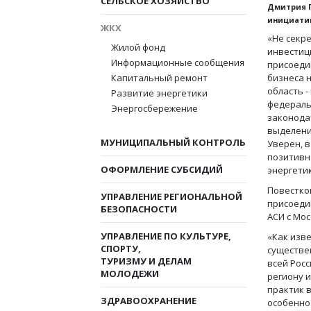
СЕЛЬСКОЕ ХОЗЯЙСТВО
Дмитрия Г
инициатив
ЖКХ
«Не секре
Жилой фонд
инвестиц
Информационные сообщения
присоеди
Капитальный ремонт
бизнеса 
область 
Развитие энергетики
федераль
Энергосбережение
законода
выделени
МУНИЦИПАЛЬНЫЙ КОНТРОЛЬ
Уверен, 
позитивно
ОФОРМЛЕНИЕ СУБСИДИЙ
энергети
Повестко
УПРАВЛЕНИЕ РЕГИОНАЛЬНОЙ
присоеди
БЕЗОПАСНОСТИ
АСИ с Мос
УПРАВЛЕНИЕ ПО КУЛЬТУРЕ,
«Как изве
СПОРТУ,
существе
ТУРИЗМУ И ДЕЛАМ
всей Рос
МОЛОДЕЖИ
региону и
практик в
ЗДРАВООХРАНЕНИЕ
особенно 