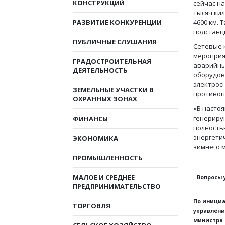
КОНСТРУКЦИЙ
сейчас н
тысяч ки
РАЗВИТИЕ КОНКУРЕНЦИИ
4600 км.
подстанци
ПУБЛИЧНЫЕ СЛУШАНИЯ
Сетевые 
мероприя
ГРАДОСТРОИТЕЛЬНАЯ
аварийны
ДЕЯТЕЛЬНОСТЬ
оборудов
электрос
ЗЕМЕЛЬНЫЕ УЧАСТКИ В
противоп
ОХРАННЫХ ЗОНАХ
«В насто
генериру
ФИНАНСЫ
полность
энергети
ЭКОНОМИКА
зимнего 
ПРОМЫШЛЕННОСТЬ
МАЛОЕ И СРЕДНЕЕ
Вопросы 
ПРЕДПРИНИМАТЕЛЬСТВО
По инициа
ТОРГОВЛЯ
управлени
министра 