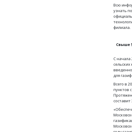
Всю инфо
узнать по
официаль
технолог
филиала
Свыше 
С начала 
сельских
введенног
для газиф
Всего в 2
пунктов с
Протяжен
составит 
«Обеспеч
Московск
газификац
Московско
году гази